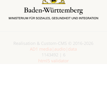
Realisation & Custom-CMS © 2016-2026
AD1 media|audio|data
1143492 | 6
html5 validator