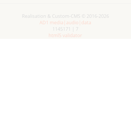
Realisation & Custom-CMS © 2016-2026
AD1 media|audio|data
1145171 | 7
html5 validator