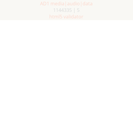
AD1 media|audio|data
1144335 | 5
html5 validator