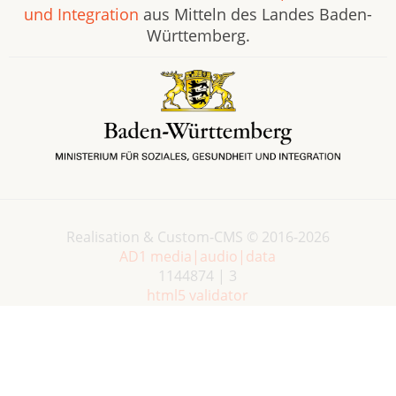
und Integration
aus Mitteln des Landes Baden-
Württemberg.
Realisation & Custom-CMS © 2016-2026
AD1 media|audio|data
1144874 | 3
html5 validator