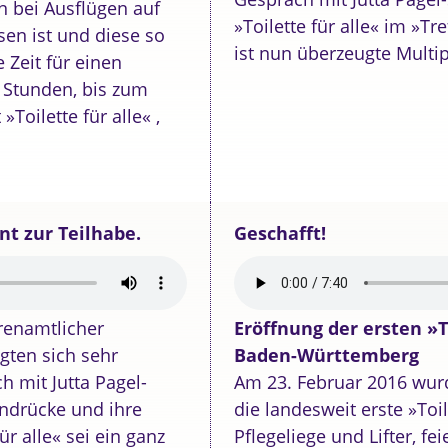
n bei Ausflügen auf
»Toilette für alle« im »T
en ist und diese so
ist nun überzeugte Multipl
 Zeit für einen
 Stunden, bis zum
oilette für alle« ,
nt zur Teilhabe.
Geschafft!
hrenamtlicher
Eröffnung der ersten »T
gten sich sehr
Baden-Württemberg
ch mit Jutta Pagel-
Am 23. Februar 2016 wur
indrücke und ihre
die landesweit erste »Toile
r alle« sei ein ganz
Pflegeliege und Lifter, fe