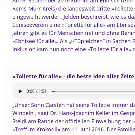
Am 6. September 2016 konnte am Ebnisee (Geme
Rems-Murr-Kreis) die landesweit dritte »Toilette fü
eingeweiht werden. Jelden beschreibt, wie es da
Ebniseeverein eine »Toilette für alle« am Ebnise
Jahren gibt es für Menschen mit und ohne Behi
»Ebnisee für alle«. Als „i-Tüpfelchen“ in Sachen 
Inklusion kam nun noch eine »Toilette für alle« 
»Toilette für alle« - die beste Idee aller Zeite
„Unser Sohn Carsten hat seine Toilette immer da
Windeln“, sagt Dr. Hans-Joachim Keller im Gespr
Steidl am Rande der offiziellen Einweihung der »T
»Treff im Krokodil« am 11. Juni 2016. Der Famili