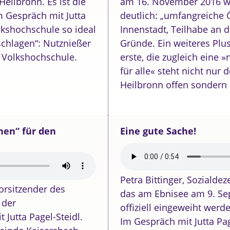
Heilbronn. Es ist die
am 16. November 2016 wir
Im Gespräch mit Jutta
deutlich: „umfangreiche Ö
olkshochschule so ideal
Innenstadt, Teilhabe an 
schlagen“: Nutznießer
Gründe. Ein weiteres Plus:
 Volkshochschule.
erste, die zugleich eine »
für alle« steht nicht nu
Heilbronn offen sondern 
chen“ für den
Eine gute Sache!
Petra Bittinger, Sozialde
orsitzender des
das am Ebnisee am 9. Sept
 der
offiziell eingeweiht werd
 Jutta Pagel-Steidl.
Im Gespräch mit Jutta Pag