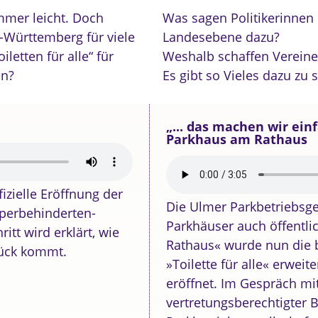
 immer leicht. Doch
Was sagen Politikerinnen
-Württemberg für viele
Landesebene dazu?
etten für alle“ für
Weshalb schaffen Vereine „
en?
Es gibt so Vieles dazu zu 
„... das machen wir einf
Parkhaus am Rathaus
fizielle Eröffnung der
Die Ulmer Parkbetriebsges
örperbehinderten-
Parkhäuser auch öffentli
ritt wird erklärt, wie
Rathaus« wurde nun die b
rück kommt.
»Toilette für alle« erwei
eröffnet. Im Gespräch mit 
vertretungsberechtigter B