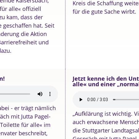
inde Kaisersbach,
Kreis die Schaffung weiter
r alle« offiziell
für die gute Sache wirbt.
zu kam, dass der
e geschaffen hat. Seit
nderung die Aktion
Barrierefreiheit und
dazu.
n!
Jetzt kenne ich den Unt
alle« und einer „normal
bei - er trägt nämlich
„Aufklärung ist wichtig. 
äch mit Jutta Pagel-
auch erwachsene Mensche
oilette für alle« im
die Stuttgarter Landtags
envater beschreibt,
Gespräch mit Jutta Pagel-