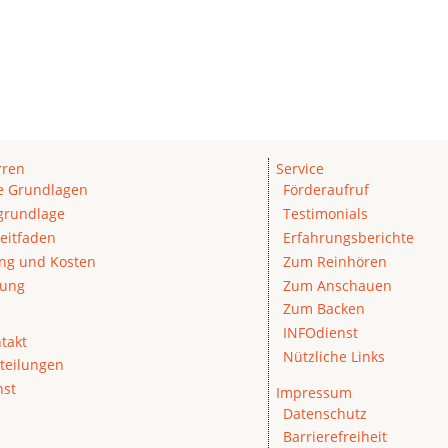
rren
Service
he Grundlagen
Förderaufruf
grundlage
Testimonials
eitfaden
Erfahrungsberichte
ung und Kosten
Zum Reinhören
rung
Zum Anschauen
Zum Backen
INFOdienst
takt
Nützliche Links
teilungen
nst
Impressum
Datenschutz
Barrierefreiheit