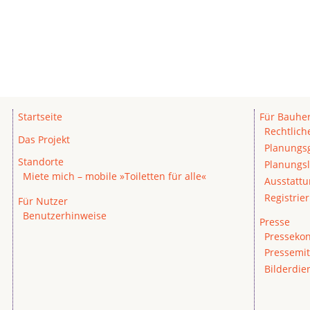
Startseite
Für Bauhe
Rechtlic
Das Projekt
Planungs
Standorte
Planungsl
Miete mich – mobile »Toiletten für alle«
Ausstatt
Registrie
Für Nutzer
Benutzerhinweise
Presse
Pressekon
Pressemit
Bilderdie