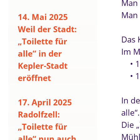
Man 
Man 
14. Mai 2025
Weil der Stadt:
Das 
„Toilette für
Im M
alle“ in der
• 1
Kepler-Stadt
• 1 
eröffnet
In d
17. April 2025
alle“.
Radolfzell:
Die „
„Toilette für
Mühl
alle“ nun auch