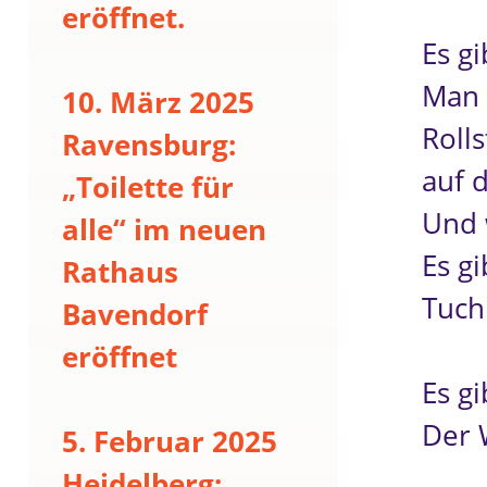
eröffnet.
Es gi
Man 
10. März 2025
Rolls
Ravensburg:
auf 
„Toilette für
Und 
alle“ im neuen
Es gi
Rathaus
Tuch
Bavendorf
eröffnet
Es g
Der W
5. Februar 2025
Heidelberg: