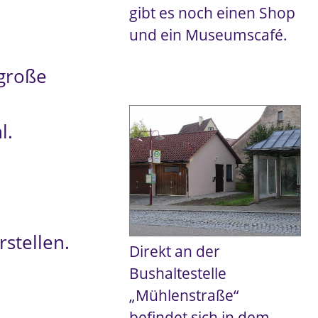
gibt es noch einen Shop
und ein Museumscafé.
 große
l.
stellen.
Direkt an der
Bushaltestelle
„Mühlenstraße“
befindet sich in dem