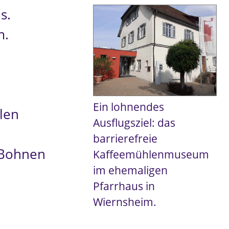
s.
m.
Ein lohnendes
len
Ausflugsziel: das
barrierefreie
-Bohnen
Kaffeemühlenmuseum
im ehemaligen
Pfarrhaus in
Wiernsheim.