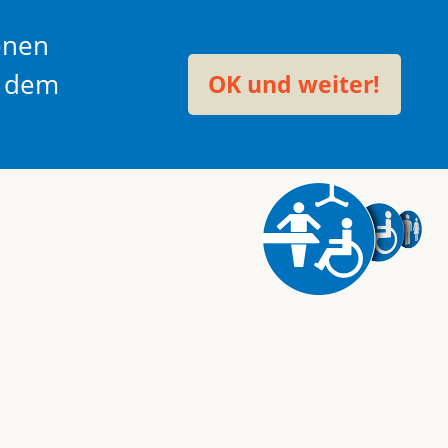
onen
t dem
OK und weiter!