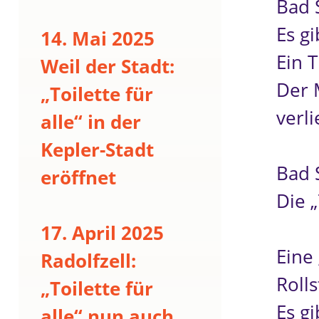
Bad 
Es g
14. Mai 2025
Ein 
Weil der Stadt:
Der M
„Toilette für
verli
alle“ in der
Kepler-Stadt
Bad S
eröffnet
Die „
17. April 2025
Eine 
Radolfzell:
Rolls
„Toilette für
Es gi
alle“ nun auch