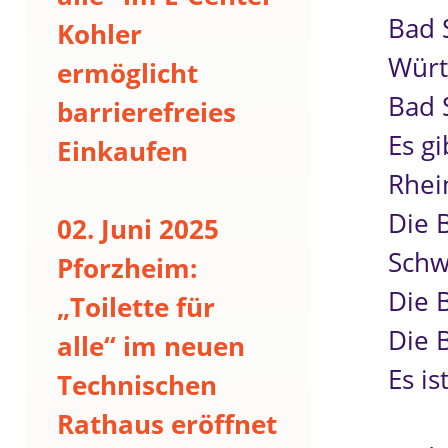
Bad 
Kohler
Würt
ermöglicht
Bad 
barrierefreies
Es g
Einkaufen
Rhei
Die 
02. Juni 2025
Schw
Pforzheim:
Die B
„Toilette für
Die B
alle“ im neuen
Es is
Technischen
Rathaus eröffnet