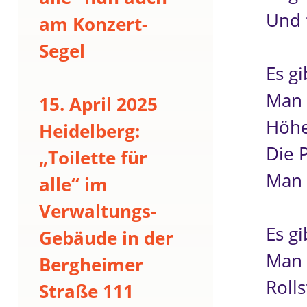
Und f
am Konzert-
Segel
Es g
Man 
15. April 2025
Höhe
Heidelberg:
Die P
„Toilette für
Man 
alle“ im
Verwaltungs-
Es gi
Gebäude in der
Man 
Bergheimer
Rolls
Straße 111