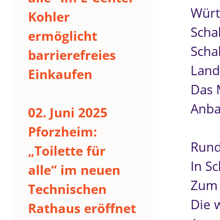
Würt
Kohler
Scha
ermöglicht
Scha
barrierefreies
Land
Einkaufen
Das 
Anba
02. Juni 2025
Pforzheim:
Rund
„Toilette für
In Sc
alle“ im neuen
Zum 
Technischen
Die 
Rathaus eröffnet