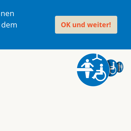
onen
t dem
OK und weiter!