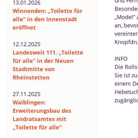
und Fern
13.01.2026
Besondere
Winnenden: „Toilette für
„Model“ z
alle“ in den Innenstadt
an, bevo
eröffnet
vereinten
Knopfdru
12.12.2025
Landesweit 111. „Toilette
INFO
für alle“ in der Neuen
Die Rolls
Stadtmitte von
Sie ist z
Rheinstetten
einem De
Hebetuch
27.11.2025
zugängli
Waiblingen:
Erweiterungsbau des
Landratsamtes mit
„Toilette für alle“