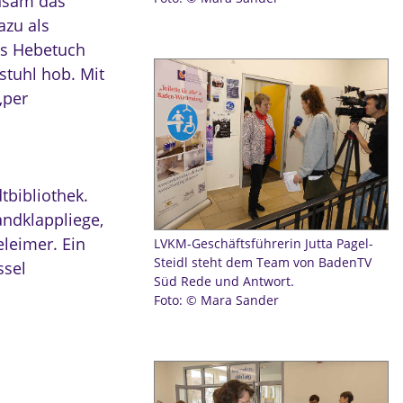
insam das
azu als
das Hebetuch
stuhl hob. Mit
„per
tbibliothek.
andklappliege,
leimer. Ein
LVKM-Geschäftsführerin Jutta Pagel-
Steidl steht dem Team von BadenTV
ssel
Süd Rede und Antwort.
Foto: © Mara Sander