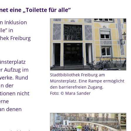
t eine „Toilette für alle“
n Inklusion
le“ in
thek Freiburg
ünsterplatz
er Aufzug im
Stadtbibliothek Freiburg am
kwerke. Rund
Münsterplatz. Eine Rampe ermöglicht
in der
den barrierefreien Zugang.
ationen nicht
Foto: © Mara Sander
erne
 an denen