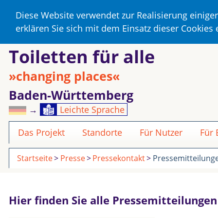
Diese Website verwendet zur Realisierung einige
erklären Sie sich mit dem Einsatz dieser Cookies
Toiletten für alle
»changing places«
Baden-Württemberg
→
Leichte Sprache
Das Projekt
Standorte
Für Nutzer
Für
Startseite
Presse
Pressekontakt
Pressemitteilung
Hier finden Sie alle Pressemitteilunge