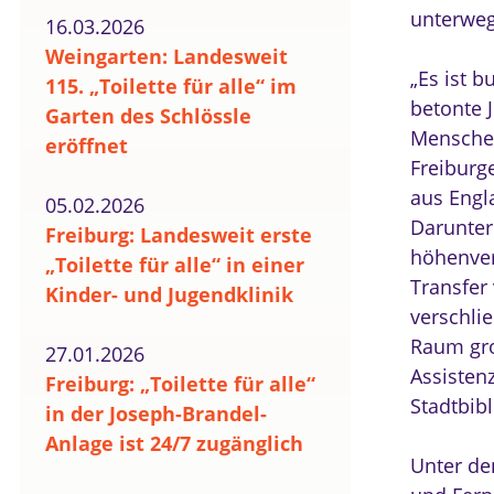
unterweg
16.03.2026
Weingarten: Landesweit
„Es ist b
115. „Toilette für alle“ im
betonte 
Garten des Schlössle
Menschen
eröffnet
Freiburg
aus Engl
05.02.2026
Darunter 
Freiburg: Landesweit erste
höhenver
„Toilette für alle“ in einer
Transfer
Kinder- und Jugendklinik
verschli
Raum gro
27.01.2026
Assistenz
Freiburg: „Toilette für alle“
Stadtbib
in der Joseph-Brandel-
Anlage ist 24/7 zugänglich
Unter de