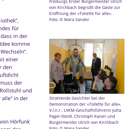
Freiburgs Erster Bürgermeister Ulrich
von Kirchbach begrüßt die Gäste zur
Eröffnung der »Toilette für alle«.
Foto: © Mara Sander
liothek“,
ndes für
dass in der
ie Idee komme
 Wechseln“.
it einer
r den
uftdicht
 muss der
Rollstuhl und
alle“ in der
Strahlende Gesichter bei der
Demonstration der »Toilette für alle«.
V.l.n.r.: LVKM-Geschäftsführerin Jutta
Pagel-Steidl, Christoph Kaiser und
 von Hörfunk
Bürgermeister Ulrich von Kirchbach
Foto: © Mara Sander