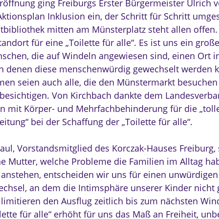
Eröffnung ging Freiburgs Erster Bürgermeister Ulrich 
ktionsplan Inklusion ein, der Schritt für Schritt umge
tbibliothek mitten am Münsterplatz steht allen offen. 
tandort für eine „Toilette für alle“. Es ist uns ein groß
schen, die auf Windeln angewiesen sind, einen Ort in
an denen diese menschenwürdig gewechselt werden 
en seien auch alle, die den Münstermarkt besuchen
besichtigen. Von Kirchbach dankte dem Landesverba
 mit Körper- und Mehrfachbehinderung für die „toll
itung“ bei der Schaffung der „Toilette für alle“.
aul, Vorstandsmitglied des Korczak-Hauses Freiburg, s
ne Mutter, welche Probleme die Familien im Alltag h
 anstehen, entscheiden wir uns für einen unwürdigen 
chsel, an dem die Intimsphäre unserer Kinder nicht 
 limitieren den Ausflug zeitlich bis zum nächsten Win
lette für alle“ erhöht für uns das Maß an Freiheit, un