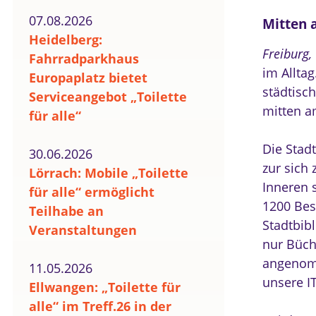
07.08.2026
Mitten a
Heidelberg:
Freiburg,
Fahrradparkhaus
im Alltag
Europaplatz bietet
städtisc
Serviceangebot „Toilette
mitten a
für alle“
Die Stadt
30.06.2026
zur sich
Lörrach: Mobile „Toilette
Inneren s
für alle“ ermöglicht
1200 Bes
Teilhabe an
Stadtbibl
Veranstaltungen
nur Büche
angenomm
11.05.2026
unsere I
Ellwangen: „Toilette für
alle“ im Treff.26 in der