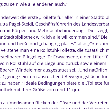
s zu sein wie alle anderen auch.“
undesweit die erste „Toilette für alle“ in einer Stadtbib
Jutta Pagel-Steidl, Geschäftsführerin des Landesverba
 mit Körper- und Mehrfachbehinderung. „Dies zeigt, 
er Stadtbibliothek wirklich alle willkommen sind.“ D
and und heiße dort „changing places“, also „Orte zum
verstehe man eine Rollstuhl-Toilette, die zusätzlich m
stellbaren Pflegeliege für Erwachsene, einen Lifter fü
 vom Rollstuhl auf die Liege und zurück sowie einem l
eßbaren Windeleimer ausgestattet sei. „Und natürlich
ß genug sein, um ausreichend Bewegungsfläche für 
 zu haben.“ Ideale Bedingungen biete die „Toilette für 
liothek mit ihrer Größe von rund 11 qm.
n aufmerksamen Blicken der Gäste und der Vertreter