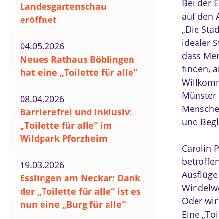
Bei der 
Landesgartenschau
auf den A
eröffnet
„Die Stad
idealer S
04.05.2026
dass Men
Neues Rathaus Böblingen
finden, 
hat eine „Toilette für alle“
Willkomm
Münster 
08.04.2026
Menschen
Barrierefrei und inklusiv:
und Begle
„Toilette für alle“ im
Wildpark Pforzheim
Carolin P
betroffe
19.03.2026
Ausflüge
Esslingen am Neckar: Dank
Windelwe
der „Toilette für alle“ ist es
Oder wir
nun eine „Burg für alle“
Eine „Toi