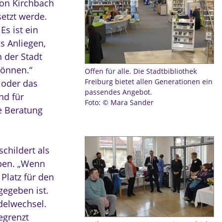
von Kirchbach
setzt werde.
Es ist ein
es Anliegen,
 der Stadt
können.“
Offen für alle. Die Stadtbibliothek
Freiburg bietet allen Generationen ein
 oder das
passendes Angebot.
nd für
Foto: © Mara Sander
e Beratung
childert als
aben. „Wenn
Platz für den
gegeben ist.
delwechsel.
begrenzt