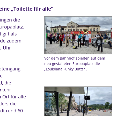
ine „Toilette für alle“
ingen die
uropaplatz.
gilt als
urde zudem
ie Uhr
Vor dem Bahnhof spielten auf dem
neu gestalteten Europaplatz die
dteingang
„Louisiana Funky Butts“ .
le
d, die
rkehr –
Ort für alle
ders die
adt rund 60