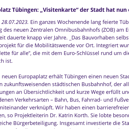
atz Tübingen: „Visitenkarte“ der Stadt hat nun e
, 28.07.2023.
Ein ganzes Wochenende lang feierte Tüb
g des neuen Zentralen Omnibusbahnhofs (ZOB) am E
it dauerte knapp vier Jahre. _Das Bauvorhaben selbst 
projekt für die Mobilitätswende vor Ort. Integriert w
lette für alle“, die mit dem Euro-Schlüssel rund um d
h ist.
 neuen Europaplatz erhält Tübingen einen neuen Sta
n zukunftsweisenden städtischen Busbahnhof, der al
ungen an Übersichtlichkeit und kurze Wege erfüllt un
denen Verkehrsarten – Bahn, Bus, Fahrrad- und Fußve
iteinander verknüpft. Wir haben einen barrierefreien 
n, so Projektleiterin Dr. Katrin Korth. Sie lobte beson
iche Bürgerbeteiligung. Insgesamt investierte die St