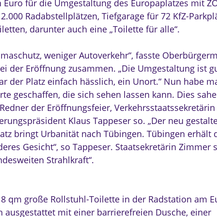
n Euro für die Umgestaltung des Europaplatzes mit Z
2.000 Radabstellplätzen, Tiefgarage für 72 KfZ-Parkpl
letten, darunter auch eine „Toilette für alle“.
imaschutz, weniger Autoverkehr“, fasste Oberbürgerm
ei der Eröffnung zusammen. „Die Umgestaltung ist g
ar der Platz einfach hässlich, ein Unort.“ Nun habe m
arte geschaffen, die sich sehen lassen kann. Dies sah
Redner der Eröffnungsfeier, Verkehrsstaatssekretäri
erungspräsident Klaus Tappeser so. „Der neu gestalt
atz bringt Urbanität nach Tübingen. Tübingen erhält 
nderes Gesicht“, so Tappeser. Staatsekretärin Zimmer 
ndesweiten Strahlkraft“.
 8 qm große Rollstuhl-Toilette in der Radstation am E
h ausgestattet mit einer barrierefreien Dusche, einer