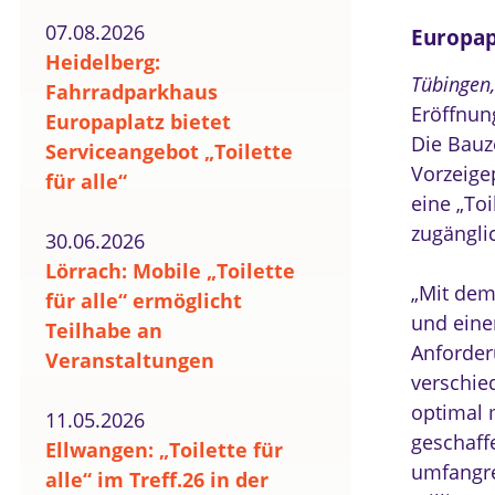
07.08.2026
Europapl
Heidelberg:
Tübingen
Fahrradparkhaus
Eröffnun
Europaplatz bietet
Die Bauze
Serviceangebot „Toilette
Vorzeige
für alle“
eine „Toi
zugänglic
30.06.2026
Lörrach: Mobile „Toilette
„Mit dem
für alle“ ermöglicht
und eine
Teilhabe an
Anforder
Veranstaltungen
verschie
optimal m
11.05.2026
geschaffe
Ellwangen: „Toilette für
umfangre
alle“ im Treff.26 in der