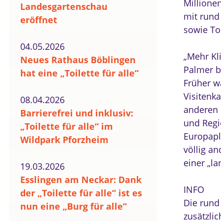
Millione
Landesgartenschau
mit rund 
eröffnet
sowie Toi
04.05.2026
„Mehr Kl
Neues Rathaus Böblingen
Palmer b
hat eine „Toilette für alle“
Früher w
Visitenk
08.04.2026
anderen 
Barrierefrei und inklusiv:
und Regi
„Toilette für alle“ im
Europapl
Wildpark Pforzheim
völlig a
einer „la
19.03.2026
Esslingen am Neckar: Dank
INFO
der „Toilette für alle“ ist es
Die rund
nun eine „Burg für alle“
zusätzlic