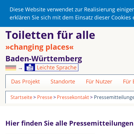
Diese Website verwendet zur Realisierung einige
erklären Sie sich mit dem Einsatz dieser Cookies
Toiletten für alle
»changing places«
Baden-Württemberg
→
Leichte Sprache
Das Projekt
Standorte
Für Nutzer
Für
Startseite
Presse
Pressekontakt
Pressemitteilung
Hier finden Sie alle Pressemitteilunge