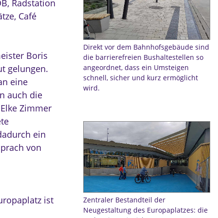
OB, Radstation
ätze, Café
Direkt vor dem Bahnhofsgebäude sind
eister Boris
die barrierefreien Bushaltestellen so
ut gelungen.
angeordnet, dass ein Umsteigen
schnell, sicher und kurz ermöglicht
an eine
wird.
en auch die
n Elke Zimmer
ete
dadurch ein
sprach von
uropaplatz ist
Zentraler Bestandteil der
Neugestaltung des Europaplatzes: die