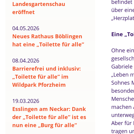
befindet
Landesgartenschau
über eine
eröffnet
„Herzplat
04.05.2026
Eine „To
Neues Rathaus Böblingen
hat eine „Toilette für alle“
Ohne eine
gesellsch
08.04.2026
Gabriele
Barrierefrei und inklusiv:
„Leben m
„Toilette für alle“ im
Sohnes Ma
Wildpark Pforzheim
besonders
Menschen
19.03.2026
machen A
Esslingen am Neckar: Dank
unterweg
der „Toilette für alle“ ist es
Aber für
nun eine „Burg für alle“
tragen u