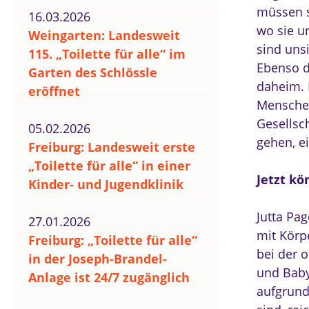
müssen s
16.03.2026
wo sie u
Weingarten: Landesweit
sind uns
115. „Toilette für alle“ im
Ebenso d
Garten des Schlössle
daheim. E
eröffnet
Menschen
Gesellsc
05.02.2026
gehen, e
Freiburg: Landesweit erste
„Toilette für alle“ in einer
Jetzt kö
Kinder- und Jugendklinik
Jutta Pa
27.01.2026
mit Körp
Freiburg: „Toilette für alle“
bei der o
in der Joseph-Brandel-
und Baby
Anlage ist 24/7 zugänglich
aufgrund