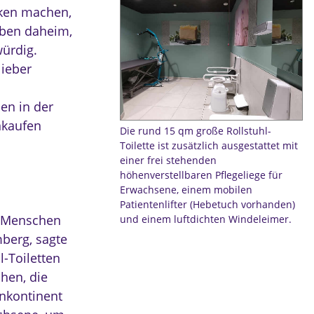
nken machen,
iben daheim,
ürdig.
lieber
en in der
nkaufen
Die rund 15 qm große Rollstuhl-
Toilette ist zusätzlich ausgestattet mit
einer frei stehenden
höhenverstellbaren Pflegeliege für
Erwachsene, einem mobilen
Patientenlifter (Hebetuch vorhanden)
r Menschen
und einem luftdichten Windeleimer.
berg, sagte
l-Toiletten
hen, die
inkontinent