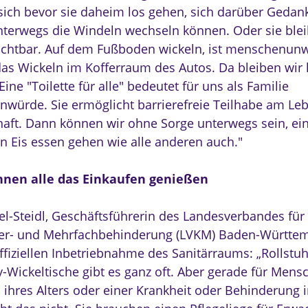
ich bevor sie daheim los gehen, sich darüber Geda
nterwegs die Windeln wechseln können. Oder sie ble
ichtbar. Auf dem Fußboden wickeln, ist menschenunw
as Wickeln im Kofferraum des Autos. Da bleiben wir 
ine "Toilette für alle" bedeutet für uns als Familie
würde. Sie ermöglicht barrierefreie Teilhabe am Leb
haft. Dann können wir ohne Sorge unterwegs sein, ei
in Eis essen gehen wie alle anderen auch."
nnen alle das Einkaufen genießen
gel-Steidl, Geschäftsführerin des Landesverbandes fü
er- und Mehrfachbehinderung (LVKM) Baden-Württem
ffiziellen Inbetriebnahme des Sanitärraums: „Rollstuh
-Wickeltische gibt es ganz oft. Aber gerade für Mensc
 ihres Alters oder einer Krankheit oder Behinderung 