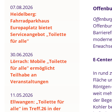
07.08.2026
Offenbur
Heidelberg:
Offenbur
Fahrradparkhaus
Offenbur
Europaplatz bietet
Barriere
Serviceangebot „Toilette
moderne „
für alle“
Erwachse
30.06.2026
E-Center
Lörrach: Mobile „Toilette
für alle“ ermöglicht
In rund 
Teilhabe an
Fläche u
Veranstaltungen
Röntgen-
weit meh
11.05.2026
der Bege
Ellwangen: „Toilette für
Kohler b
alle“ im Treff.26 in der