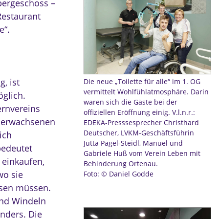
Obergeschoss –
Restaurant
e“.
, ist
Die neue „Toilette für alle“ im 1. OG
vermittelt Wohlfühlatmosphäre. Darin
öglich.
waren sich die Gäste bei der
ernvereins
offiziellen Eröffnung einig. V.l.n.r.:
s erwachsenen
EDEKA-Presssesprecher Christhard
Deutscher, LVKM-Geschäftsführin
ich
Jutta Pagel-Steidl, Manuel und
bedeutet
Gabriele Huß vom Verein Leben mit
einkaufen,
Behinderung Ortenau.
wo sie
Foto: © Daniel Godde
ssen müssen.
und Windeln
anders. Die