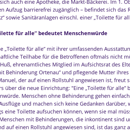
 sich auch eine Apotheke, die Markt-Bäckerei. Im 1. 
n Aufzug barrierefrei zugänglich – befindet sich das 
z“ sowie Sanitäranlagen einschl. einer „Toilette für all
ilette für alle“ bedeutet Menschenwürde
 „Toilette für alle“ mit ihrer umfassenden Ausstattung
aftliche Teilhabe für die Betroffenen oftmals nicht m
 Huß, ehrenamtliches Mitglied im Aufsichtsrat des Elt
it Behinderung Ortenau“ und pflegende Mutter ihre
nuel, der auf einen Rollstuhl angewiesen ist, freut s
 über die neue Einrichtung: "Eine „Toilette für alle“ 
würde. Menschen ohne Behinderung gehen einfach 
usflüge und machen sich keine Gedanken darüber, 
s eine Toilette aufsuchen können, wenn sie mal mü
 Menschen mit Behinderungen, die inkontinent sind 
nd auf einen Rollstuhl angewiesen sind, ist das ganz 