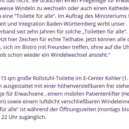
cht das nicht. Sie brauchen einen Pflegeliege für Erw
sweise Windeln zu wechseln oder auch einen Katheder.
eine "Toilette für alle". Im Auftrag des Ministeriums f
it und Integration Baden-Württemberg wirbt unser
band seit zehn Jahren für solche „Toiletten für alle“.
tzt hier Zeichen für echte Teilhabe. Jetzt können alle
, sich im Bistro mit Freunden treffen, ohne auf die U
ob schon wieder ein Windelwechsel ansteht.“
15 qm große Rollstuhl-Toilette im E-Center Kohler (1.
ch ausgestattet mit einer höhenverstellbaren frei ste
ege für Erwachsene , einem mobilen Patientenlifter (H
n) sowie einem luftdicht verschließbaren Windeleime
 für alle“ ist während der Öffnungszeiten (montags bi
s 22 Uhr zugänglich.