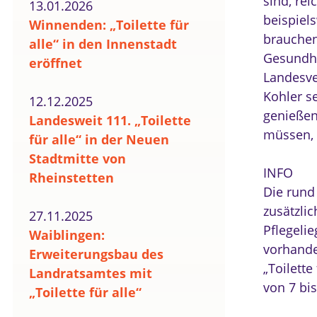
sind, rei
13.01.2026
beispiel
Winnenden: „Toilette für
brauchen 
alle“ in den Innenstadt
Gesundhe
eröffnet
Landesver
Kohler se
12.12.2025
genießen
Landesweit 111. „Toilette
müssen, 
für alle“ in der Neuen
Stadtmitte von
INFO
Rheinstetten
Die rund 
zusätzli
27.11.2025
Pflegeli
Waiblingen:
vorhande
Erweiterungsbau des
„Toilette
Landratsamtes mit
von 7 bi
„Toilette für alle“