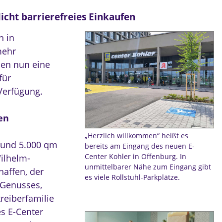
licht barrierefreies Einkaufen
n in
mehr
den nun eine
für
Verfügung.
en
„Herzlich willkommen“ heißt es
 rund 5.000 qm
bereits am Eingang des neuen E-
Center Kohler in Offenburg. In
ilhelm-
unmittelbarer Nähe zum Eingang gibt
haffen, der
es viele Rollstuhl-Parkplätze.
s Genusses,
reiberfamilie
s E-Center