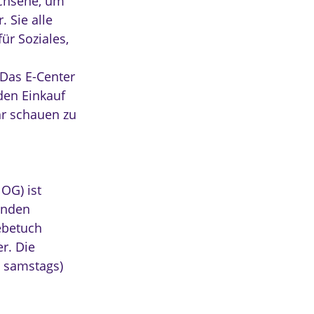
achsene, um
 Sie alle
ür Soziales,
 Das E-Center
 den Einkauf
hr schauen zu
 OG) ist
henden
ebetuch
r. Die
s samstags)