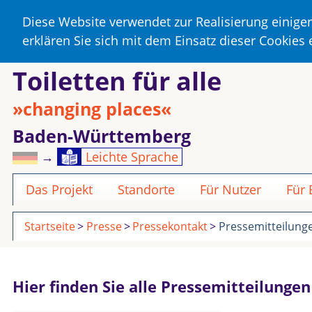
Diese Website verwendet zur Realisierung einige
erklären Sie sich mit dem Einsatz dieser Cookies
Toiletten für alle
»changing places«
Baden-Württemberg
→
Leichte Sprache
Das Projekt
Standorte
Für Nutzer
Für
Startseite
Presse
Pressekontakt
Pressemitteilung
Hier finden Sie alle Pressemitteilunge