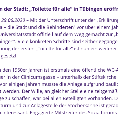
n der Stadt: „Toilette für alle“ in Tübingen eröff
, 29.06.2020
– Mit der Unterschrift unter der „Erklärun
a – die Stadt und die Behinderten“ vor über einem Ja
Universitätsstadt offiziell auf dem Weg gemacht zur „b
bingen“. Viele konkreten Schritte sind seither gegang
nung der ersten „Toilette für alle“ ist nun ein weiterer
gesetzt.
n den 1950er Jahren ist erstmals eine öffentliche WC-
er in der Clinicumsgasse – unterhalb der Stiftskirche
Vor einigen Jahren musste die Anlage aufgrund baul
gt werden. Der Wille, an gleicher Stelle eine zeitgemäß
e zu schaffen, war bei allen Beteiligten vorhanden.
nturm und zur Anlagestelle der Stocherkähne ist gerad
n interessant. Engagierte Mitstreiter des Sozialforum