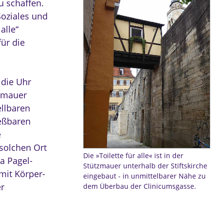
u schaffen.
Soziales und
alle“
für die
 die Uhr
tzmauer
ellbaren
ießbaren
e
solchen Ort
Die »Toilette für alle« ist in der
a Pagel-
Stützmauer unterhalb der Stiftskirche
mit Körper-
eingebaut - in unmittelbarer Nähe zu
r
dem Überbau der Clinicumsgasse.