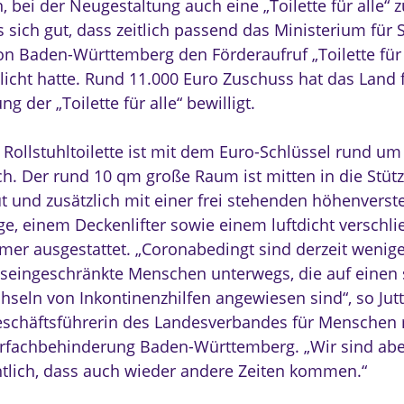
, bei der Neugestaltung auch eine „Toilette für alle“ z
s sich gut, dass zeitlich passend das Ministerium für 
ion Baden-Württemberg den Förderaufruf „Toilette für 
tlicht hatte. Rund 11.000 Euro Zuschuss hat das Land 
ng der „Toilette für alle“ bewilligt.
 Rollstuhltoilette ist mit dem Euro-Schlüssel rund um
ch. Der rund 10 qm große Raum ist mitten in die Stü
t und zusätzlich mit einer frei stehenden höhenverst
ege, einem Deckenlifter sowie einem luftdicht verschl
mer ausgestattet. „Coronabedingt sind derzeit wenig
tseingeschränkte Menschen unterwegs, die auf einen 
seln von Inkontinenzhilfen angewiesen sind“, so Jutt
Geschäftsführerin des Landesverbandes für Menschen 
fachbehinderung Baden-Württemberg. „Wir sind abe
htlich, dass auch wieder andere Zeiten kommen.“