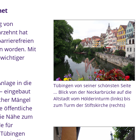
net
g von
hrzehnt hat
arrierefreien
en worden. Mit
 wichtiger
Anlage in die
Tübingen von seiner schönsten Seite
 – eingebaut
... Blick von der Neckarbrücke auf die
Altstadt vom Hölderinturm (links) bis
icher Mängel
zum Turm der Stiftskirche (rechts)
e öffentliche
 Die Nähe zum
e für
s Tübingen