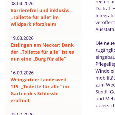
regten an
08.04.2026
Da traf e
Barrierefrei und inklusiv:
Integrat
„Toilette für alle“ im
veröffen
Wildpark Pforzheim
Ausstattu
19.03.2026
Die neue
Esslingen am Neckar: Dank
zugängli
der „Toilette für alle“ ist es
eingebau
nun eine „Burg für alle“
Pflegeli
Windelei
16.03.2026
mobilitä
Weingarten: Landesweit
zum Wech
115. „Toilette für alle“ im
Steidl, 
Garten des Schlössle
und Mehr
eröffnet
zuversic
05.02.2026