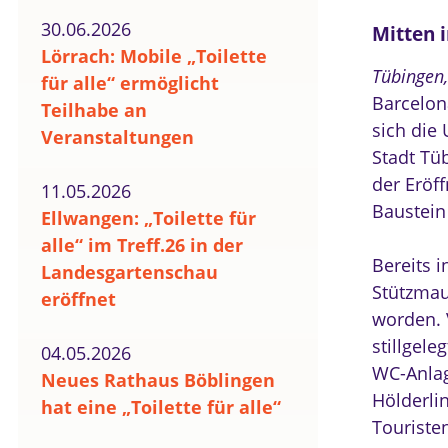
30.06.2026
Mitten i
Lörrach: Mobile „Toilette
Tübingen
für alle“ ermöglicht
Barcelon
Teilhabe an
sich die 
Veranstaltungen
Stadt Tü
der Eröff
11.05.2026
Baustein 
Ellwangen: „Toilette für
alle“ im Treff.26 in der
Bereits i
Landesgartenschau
Stützmau
eröffnet
worden. 
stillgele
04.05.2026
WC-Anlag
Neues Rathaus Böblingen
Hölderli
hat eine „Toilette für alle“
Touriste