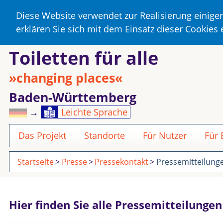
Diese Website verwendet zur Realisierung einige
erklären Sie sich mit dem Einsatz dieser Cookies
Toiletten für alle
»changing places«
Baden-Württemberg
→
Leichte Sprache
Das Projekt
Standorte
Für Nutzer
Für
Startseite
Presse
Pressekontakt
Pressemitteilung
Hier finden Sie alle Pressemitteilunge